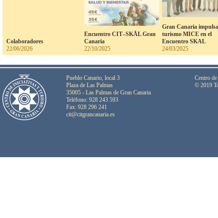
Gran Canaria impulsa
Encuentro CIT–SKÅL Gran
turismo MICE en el
Colaboradores
Canaria
Encuentro SKAL
22/06/2026
22/10/2025
24/03/2025
Pueblo Canario, local 3
Centro de
Plaza de Las Palmas
© 2019 To
35005 - Las Palmas de Gran Canaria
Teléfono: 928 243 593
Fax: 928 296 241
cit@citgrancanaria.es