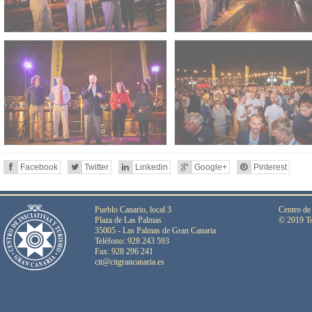
Facebook
Twitter
Linkedin
Google+
Pinterest
Pueblo Canario, local 3
Centro de
Plaza de Las Palmas
© 2019 To
35005 - Las Palmas de Gran Canaria
Teléfono: 928 243 593
Fax: 928 296 241
cit@citgrancanaria.es