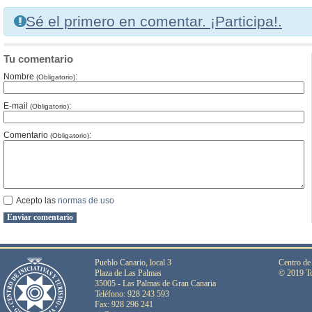
Sé el primero en comentar. ¡Participa!.
Tu comentario
Nombre
:
(Obligatorio)
E-mail
:
(Obligatorio)
Comentario
:
(Obligatorio)
Acepto las
normas de uso
Pueblo Canario, local 3
Centro de
Plaza de Las Palmas
© 2019 To
35005 - Las Palmas de Gran Canaria
Teléfono: 928 243 593
Fax: 928 296 241