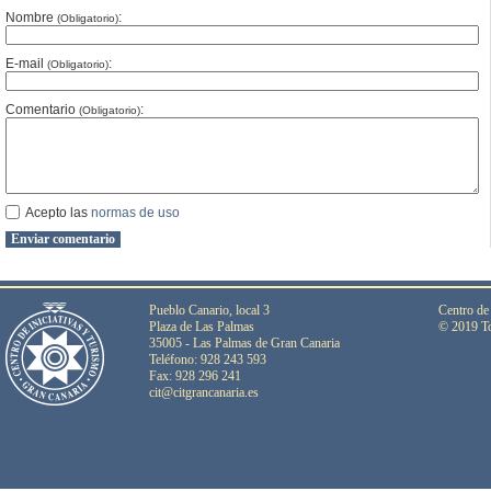
Nombre
:
(Obligatorio)
E-mail
:
(Obligatorio)
Comentario
:
(Obligatorio)
Acepto las
normas de uso
Pueblo Canario, local 3
Centro de
Plaza de Las Palmas
© 2019 To
35005 - Las Palmas de Gran Canaria
Teléfono: 928 243 593
Fax: 928 296 241
cit@citgrancanaria.es