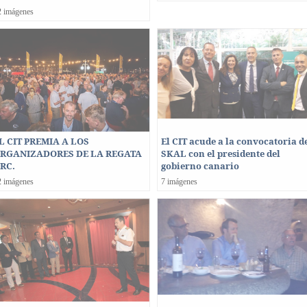
2 imágenes
L CIT PREMIA A LOS
El CIT acude a la convocatoria d
RGANIZADORES DE LA REGATA
SKAL con el presidente del
RC.
gobierno canario
2 imágenes
7 imágenes