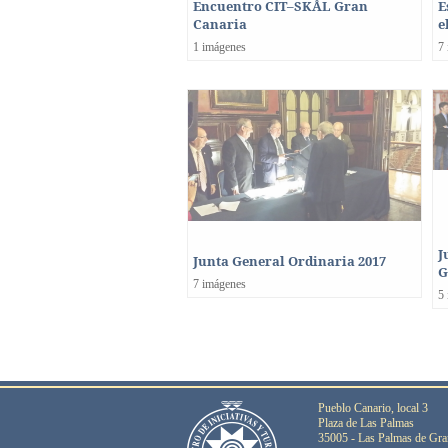
Encuentro CIT–SKÅL Gran
E
Canaria
e
1 imágenes
7
J
Junta General Ordinaria 2017
G
7 imágenes
5
Pueblo Canario, local 3
Plaza de Las Palmas
35005 - Las Palmas de Gra