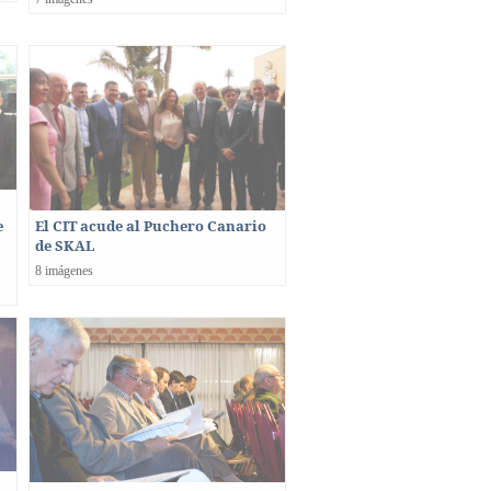
e
El CIT acude al Puchero Canario
de SKAL
8 imágenes