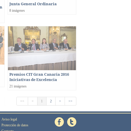
Junta General Ordinaria
en
8 imágenes
Premios CIT Gran Canaria 2016
Iniciativas de Excelencia
21 imágenes
<<
<
1
2
>
>>
Aviso legal
Protección de datos